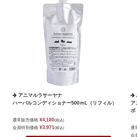
アニマルラサーヤナ
ハーバルコンディショナー500ｍL（リフィル）
ア
ボ
¥
4,180
通常販売価格
税込
¥
3,971
会員特別価格
通
税込
会