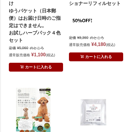
け
ショナーリフィルセット
ゆうパケット（日本郵
便）はお届け日時のご指
定はできません。
お試しハーブパック４色
定価
¥
8,360
のところ
セット
¥
4,180
通常販売価格
税込
定価
¥
5,060
のところ
¥
1,100
通常販売価格
税込
カートに入れる
カートに入れる