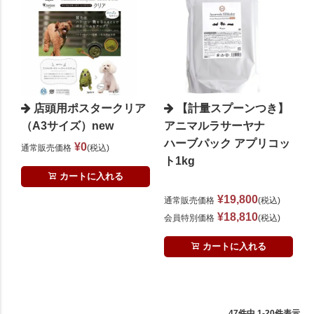
店頭用ポスタークリア
【計量スプーンつき】
（A3サイズ）new
アニマルラサーヤナ
ハーブパック アプリコッ
¥
0
通常販売価格
税込
ト1kg
カートに入れる
¥
19,800
通常販売価格
税込
¥
18,810
会員特別価格
税込
カートに入れる
47
件中
1
-
20
件表示