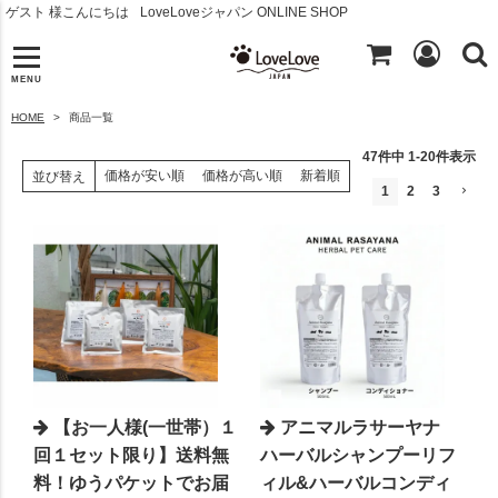
ゲスト 様こんにちは
LoveLoveジャパン ONLINE SHOP
MENU
HOME
商品一覧
47
件中
1
-
20
件表示
価格が安い順
価格が高い順
新着順
並び替え
1
2
3
【お一人様(一世帯）１
アニマルラサーヤナ
回１セット限り】送料無
ハーバルシャンプーリフ
料！ゆうパケットでお届
ィル&ハーバルコンディ