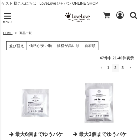
ゲスト 様こんにちは
LoveLoveジャパン ONLINE SHOP
MENU
HOME
商品一覧
価格が安い順
価格が高い順
新着順
並び替え
47
件中
21
-
40
件表示
1
2
3
最大6個までゆうパケ
最大3個までゆうパケ