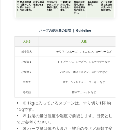
ハーブの使用量の目安 ｜ Guideline
大きさ
犬種
超小型犬
チワワ（スムース）、ミニピン、ヨーキー など
小型犬１
トイプードル、シーズー、シュナウザー など
小型犬２
パピヨン、ポメラニアン、スピッツ など
中型犬
柴犬、シェルティー、コーギー など
その他
猫やフェレット など
※ 1kgに入っているスプーンは、すり切り1杯 約
15gです。
※ お湯の量は温度や湿度で前後します。目安とし
てご参考ください。
※ ハーブ量は体の大きさ・被毛の長さ／種類で変