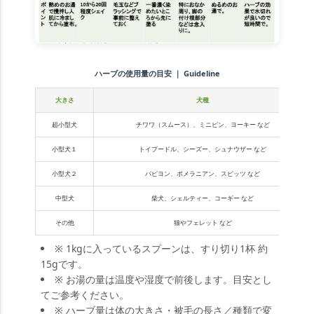
ハーブの使用量の目安 ｜ Guideline
大きさ
犬種
超小型犬
チワワ（スムース）、ミニピン、ヨーキー など
小型犬１
トイプードル、シーズー、シュナウザー など
小型犬２
パピヨン、ポメラニアン、スピッツ など
中型犬
柴犬、シェルティー、コーギー など
その他
猫やフェレット など
※ 1kgに入っているスプーンは、すり切り1杯 約
15gです。
※ お湯の量は温度や湿度で前後します。目安とし
てご参考ください。
※ ハーブ量は体の大きさ・被毛の長さ／種類で変