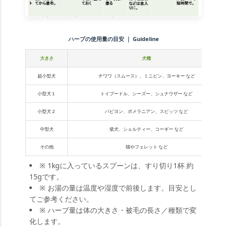
ハーブの使用量の目安 ｜ Guideline
大きさ
犬種
超小型犬
チワワ（スムース）、ミニピン、ヨーキー など
小型犬１
トイプードル、シーズー、シュナウザー など
小型犬２
パピヨン、ポメラニアン、スピッツ など
中型犬
柴犬、シェルティー、コーギー など
その他
猫やフェレット など
※ 1kgに入っているスプーンは、すり切り1杯 約
15gです。
※ お湯の量は温度や湿度で前後します。目安とし
てご参考ください。
※ ハーブ量は体の大きさ・被毛の長さ／種類で変
化します。