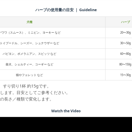
ハーブの使用量の目安 ｜ Guideline
犬種
ハーブ
チワワ（スムース）、ミニピン、ヨーキー など
20〜30g
トイプードル、シーズー、シュナウザー など
30〜50g
パピヨン、ポメラニアン、スピッツ など
60〜80g
柴犬、シェルティー、コーギー など
80〜150g
猫やフェレット など
15〜30g
、すり切り1杯 約15gです。
後します。目安としてご参考ください。
毛の長さ／種類で変化します。
Watch the Video