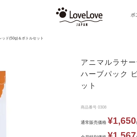
ポ
レッド(50g)＆ボトルセット
アニマルラサー
ハーブパック ビ
ット
商品番号
0308
¥
1,650
通常販売価格
¥
1,567