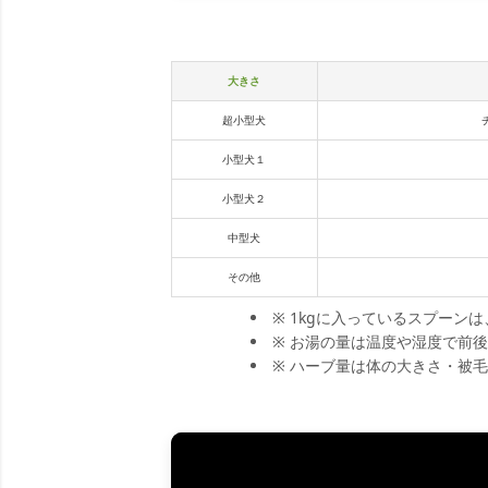
大きさ
超小型犬
小型犬１
小型犬２
中型犬
その他
※ 1kgに入っているスプーンは
※ お湯の量は温度や湿度で前
※ ハーブ量は体の大きさ・被