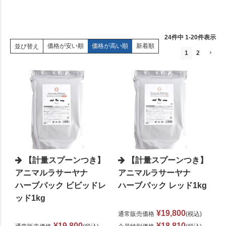
24
件中
1
-
20
件表示
価格が安い順
価格が高い順
新着順
並び替え
1
2
【計量スプーンつき】
【計量スプーンつき】
アニマルラサーヤナ
アニマルラサーヤナ
ハーブパック ビビッドレ
ハーブパック レッド1kg
ッド1kg
¥
19,800
通常販売価格
税込
¥
19,800
¥
18,810