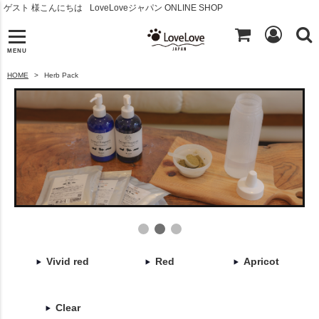
ゲスト 様こんにちは
LoveLoveジャパン ONLINE SHOP
MENU
HOME
Herb Pack
Vivid red
Red
Apricot
Clear