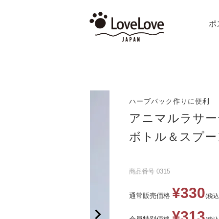
ポ
ハーブパック作りに便利
アニマルラサー
ボトル＆スプー
商品番号
0315
¥
330
通常販売価格
税込
¥
313