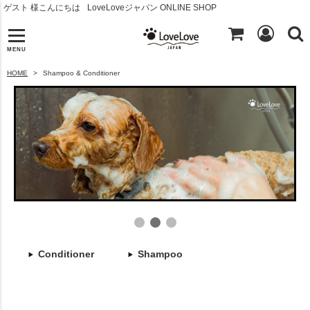
ゲスト 様こんにちは
LoveLoveジャパン ONLINE SHOP
MENU
HOME
Shampoo & Conditioner
Conditioner
Shampoo