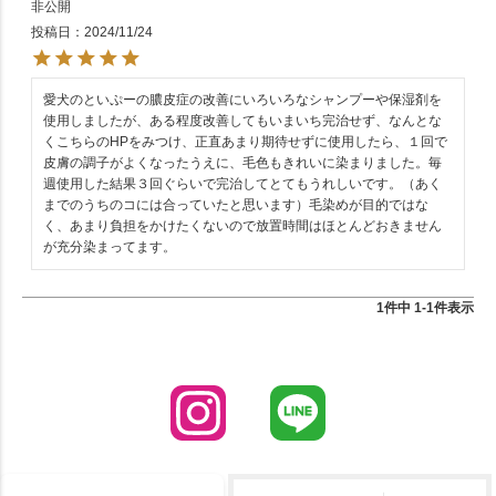
非公開
投稿日
2024/11/24
愛犬のといぷーの膿皮症の改善にいろいろなシャンプーや保湿剤を
使用しましたが、ある程度改善してもいまいち完治せず、なんとな
くこちらのHPをみつけ、正直あまり期待せずに使用したら、１回で
皮膚の調子がよくなったうえに、毛色もきれいに染まりました。毎
週使用した結果３回ぐらいで完治してとてもうれしいです。（あく
までのうちのコには合っていたと思います）毛染めが目的ではな
く、あまり負担をかけたくないので放置時間はほとんどおきません
が充分染まってます。
1
件中
1
-
1
件表示