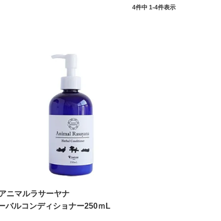
4
件中
1
-
4
件表示
アニマルラサーヤナ
ーバルコンディショナー250ｍL